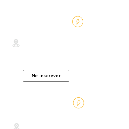
Engenharia
Ambiental
Centro/RJ
Cursos aceitos: Engenharia
Ambiental
Me inscrever
Psicologia
Centro/RJ