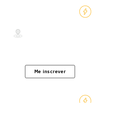
Facilities e Serviços
Centro/RJ
Cursos aceitos: Administração,
Arquitetura, Design Gráfico e/ou
Marketing
Me inscrever
Gestão de Pessoas
Recife/PE
Cursos aceitos: Psicologia, RH