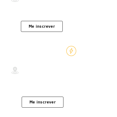
Cursos aceitos: Psicologia
Me inscrever
Administração de
Pessoas
Centro/RJ
Curso aceito: Administração
Me inscrever