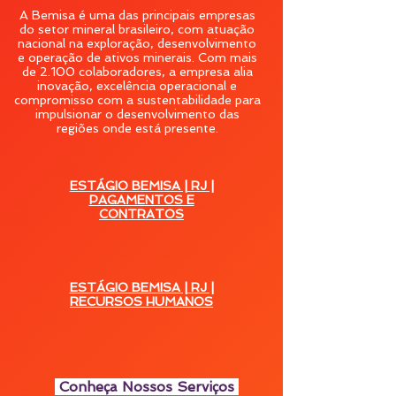
A Bemisa é uma das principais empresas
do setor mineral brasileiro, com atuação
nacional na exploração, desenvolvimento
e operação de ativos minerais. Com mais
de 2.100 colaboradores, a empresa alia
inovação, excelência operacional e
compromisso com a sustentabilidade para
impulsionar o desenvolvimento das
regiões onde está presente.
ESTÁGIO BEMISA | RJ |
PAGAMENTOS E
CONTRATOS
ESTÁGIO BEMISA | RJ |
RECURSOS HUMANOS
Conheça Nossos Serviços