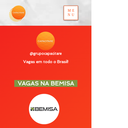
ME
NU
@grupocapacitare
Vagas em todo o Brasil!
VAGAS NA BEMISA